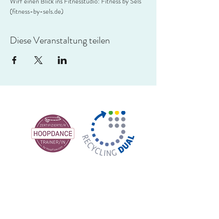
Wirf´einen Blick ins Fitnesstudio: 
Fitness by Sels 
(fitness-by-sels.de)
Diese Veranstaltung teilen
VIVALAHOOP
info@vivalahoop.de
Grevenbroich