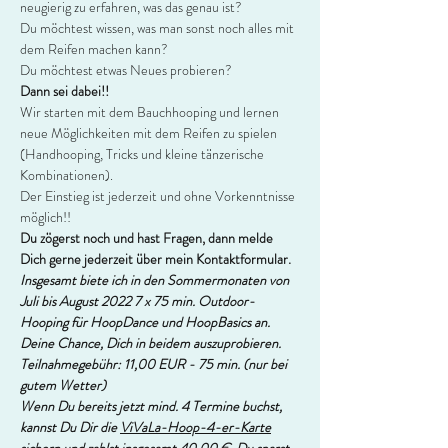
neugierig zu erfahren, was das genau ist?
Du möchtest wissen, was man sonst noch alles mit 
dem Reifen machen kann?
Du möchtest etwas Neues probieren?
Dann sei dabei!!
Wir starten mit dem Bauchhooping und lernen 
neue Möglichkeiten mit dem Reifen zu spielen 
(Handhooping, Tricks und kleine tänzerische 
Kombinationen).
Der Einstieg ist jederzeit und ohne Vorkenntnisse 
möglich!!
Du zögerst noch und hast Fragen, dann melde 
Dich gerne jederzeit über mein Kontaktformular.
Insgesamt biete ich in den Sommermonaten von 
Juli bis August 2022 7 x 75 min. Outdoor-
Hooping für HoopDance und HoopBasics an. 
Deine Chance, Dich in beidem auszuprobieren.  
Teilnahmegebühr: 11,00 EUR - 75 min. (nur bei 
gutem Wetter)
Wenn Du bereits jetzt mind. 4 Termine buchst, 
kannst Du Dir die 
ViVaLa-Hoop-4-er-Karte