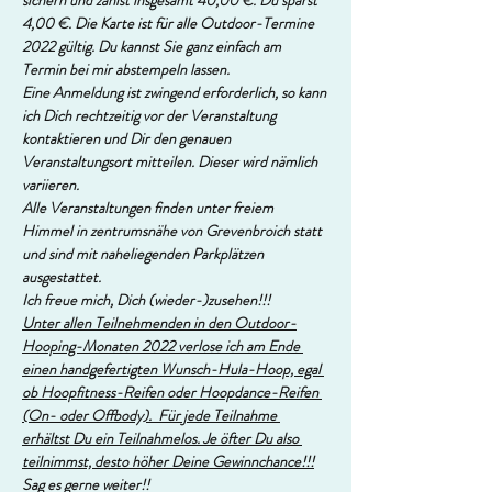
sichern und zahlst insgesamt 40,00 €. Du sparst 
4,00 €. Die Karte ist für alle Outdoor-Termine 
2022 gültig. Du kannst Sie ganz einfach am 
Termin bei mir abstempeln lassen. 
Eine Anmeldung ist zwingend erforderlich, so kann 
ich Dich rechtzeitig vor der Veranstaltung 
kontaktieren und Dir den genauen 
Veranstaltungsort mitteilen. Dieser wird nämlich 
variieren. 
Alle Veranstaltungen finden unter freiem 
Himmel in zentrumsnähe von Grevenbroich statt 
und sind mit naheliegenden Parkplätzen 
ausgestattet.
Ich freue mich, Dich (wieder-)zusehen!!!
Unter allen Teilnehmenden in den Outdoor-
Hooping-Monaten 2022 verlose ich am Ende 
einen handgefertigten Wunsch-Hula-Hoop, egal 
ob Hoopfitness-Reifen oder Hoopdance-Reifen 
(On- oder Offbody).  Für jede Teilnahme 
erhältst Du ein Teilnahmelos. Je öfter Du also 
teilnimmst, desto höher Deine Gewinnchance!!!
Sag es gerne weiter!!