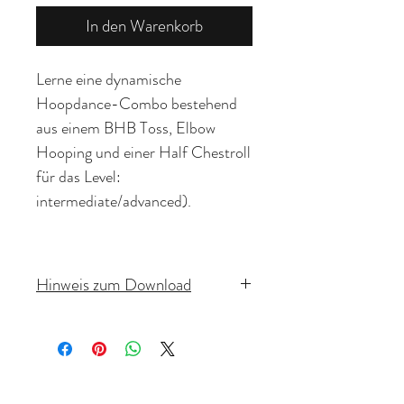
In den Warenkorb
Lerne eine dynamische
Hoopdance-Combo bestehend
aus einem BHB Toss, Elbow
Hooping und einer Half Chestroll
für das Level:
intermediate/advanced).
In diesem Tutorial führe ich dich
Schritt für Schritt durch die
Hinweis zum Download
einzelnen Bewegungen und zeige
Sofortiger Zugriff nach Kauf.
dir, wie du sie flüssig und
Digitale Produkte können
kontrolliert miteinander
verbinden kannst.
mithilfe des Download-Links
nach vollständiger Bezahlung auf