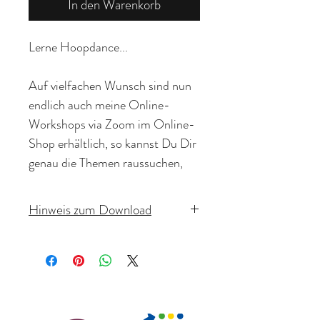
In den Warenkorb
Lerne Hoopdance...
Auf vielfachen Wunsch sind nun
endlich auch meine Online-
Workshops via Zoom im Online-
Shop erhältlich, so kannst Du Dir
genau die Themen raussuchen,
die Dich interessieren und an
denen Du arbeiten möchtest.
Hinweis zum Download
Sofortiger Zugriff nach Kauf.
Neben einem kurzen Warm-Up
Digitale Produkte können
bekommst Du in diesem
Workshop step-by-step
mithilfe des Download-Links
insgesamt drei tolle Escalator-
nach vollständiger Bezahlung auf
Combos inkl. Transitions
der Auftragsbestätigungsseite